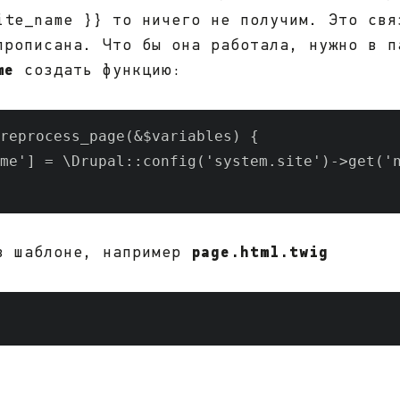
ite_name }} то ничего не получим. Это свя
прописана. Что бы она работала, нужно в п
me
создать функцию:
reprocess_page(&$variables) {

me'] = \Drupal::config('system.site')->get('n
page.html.twig
в шаблоне, например