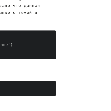
зано что данная
апке с темой в
ame');
