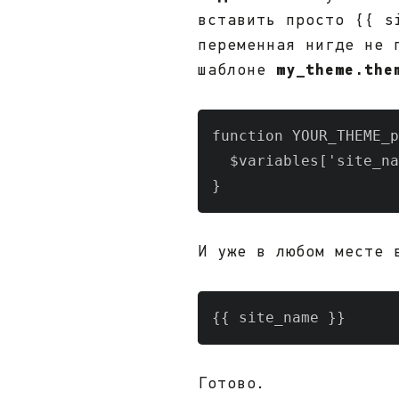
вставить просто {{ s
переменная нигде не 
my_theme.the
шаблоне
function YOUR_THEME_p
  $variables['site_na
}
И уже в любом месте 
{{ site_name }}
Готово.