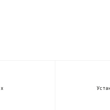
ах
Уста